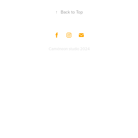
↑
Back to Top
Caméneon studio 2024